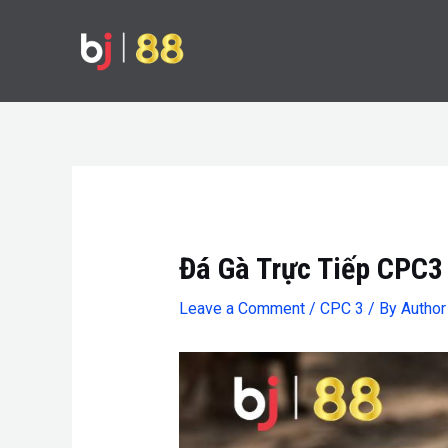
Skip
Post
to
navigation
content
Đá Gà Trực Tiếp CPC3
Leave a Comment
/
CPC 3
/ By
Author