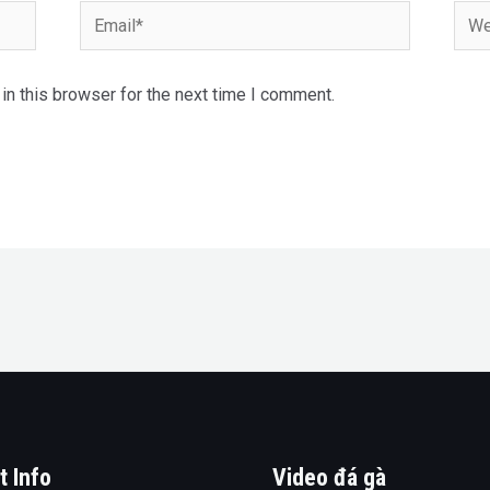
Email*
Webs
n this browser for the next time I comment.
t Info
Video đá gà