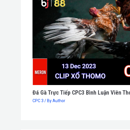
Đá Gà Trực Tiếp CPC3 Bình Luận Viên T
CPC 3
/ By
Author