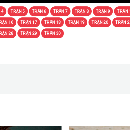
 4
TRẬN 5
TRẬN 6
TRẬN 7
TRẬN 8
TRẬN 9
TRẬN 
RẬN 16
TRẬN 17
TRẬN 18
TRẬN 19
TRẬN 20
TRẬN 2
RẬN 28
TRẬN 29
TRẬN 30