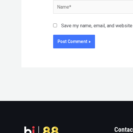
Name*
Save my name, email, and website i
Contac