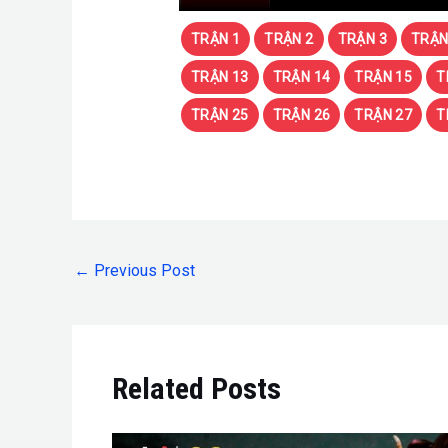
TRẬN 1
TRẬN 2
TRẬN 3
TRẬN
TRẬN 13
TRẬN 14
TRẬN 15
T
TRẬN 25
TRẬN 26
TRẬN 27
T
←
Previous Post
Related Posts