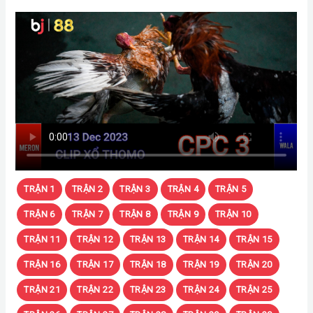
TRẬN 1
TRẬN 2
TRẬN 3
TRẬN 4
TRẬN 5
TRẬN 6
TRẬN 7
TRẬN 8
TRẬN 9
TRẬN 10
TRẬN 11
TRẬN 12
TRẬN 13
TRẬN 14
TRẬN 15
TRẬN 16
TRẬN 17
TRẬN 18
TRẬN 19
TRẬN 20
TRẬN 21
TRẬN 22
TRẬN 23
TRẬN 24
TRẬN 25