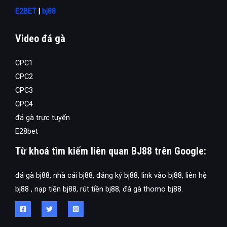
E2BET
|
bj88
Video đá gà
CPC1
CPC2
CPC3
CPC4
đá gà trực tuyến
E28bet
Từ khoá tìm kiếm liên quan BJ88 trên Google:
đá gà bj88, nhà cái bj88, đăng ký bj88, link vào bj88, liên hệ
bj88 , nạp tiền bj88, rút tiền bj88, đá gà thomo bj88.