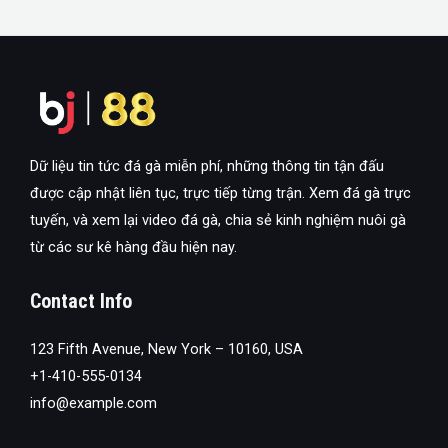
Dữ liệu tin tức đá gà miễn phí, những thông tin tận đấu
được cập nhật liên tục, trực tiếp từng trận. Xem đá gà trực
tuyến, và xem lại video đá gà, chia sẻ kinh nghiệm nuôi gà
từ các sư kê hàng đầu hiện nay.
Contact Info
123 Fifth Avenue, New York – 10160, USA
+1-410-555-0134
info@example.com