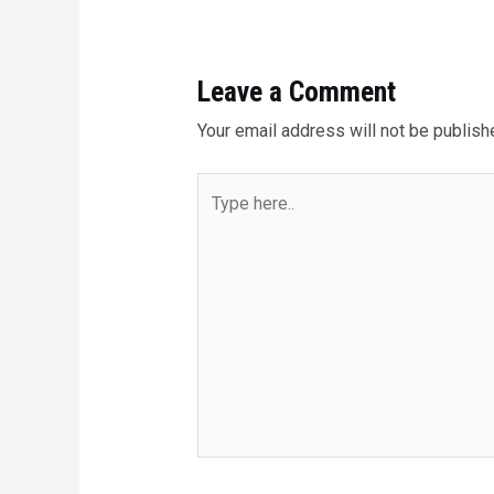
Leave a Comment
Your email address will not be publish
Type
here..