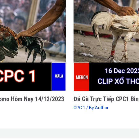
homo Hôm Nay 14/12/2023
Đá Gà Trực Tiếp CPC1 Bì
CPC 1
/ By
Author