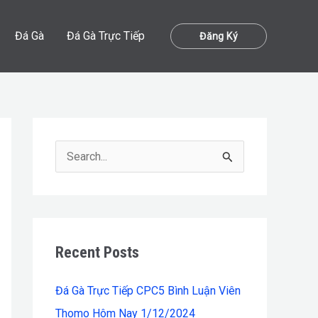
Đá Gà
Đá Gà Trực Tiếp
Đăng Ký
S
e
a
r
Recent Posts
c
h
Đá Gà Trực Tiếp CPC5 Bình Luận Viên
f
Thomo Hôm Nay 1/12/2024