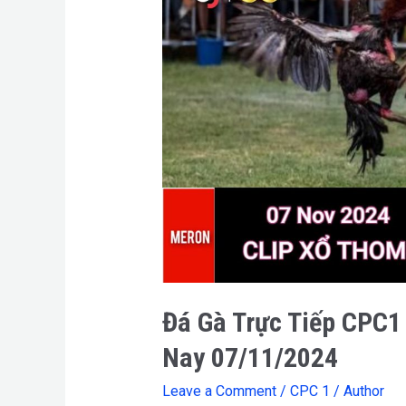
Gà
Trực
Tiếp
CPC1
Bình
Luận
Viên
Thomo
Hôm
Nay
07/11/2024
Đá Gà Trực Tiếp CPC1
Nay 07/11/2024
Leave a Comment
/
CPC 1
/
Author