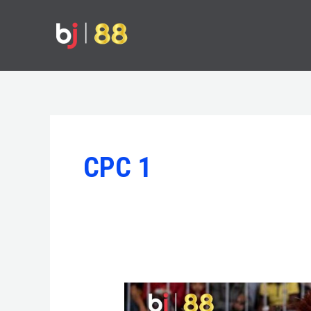
Skip
Post
to
pagination
content
CPC 1
Đá