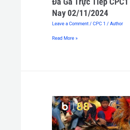
Đá Gà Trực Tiếp CPC1
Nay 02/11/2024
Leave a Comment
/
CPC 1
/
Author
Read More »
Đá
Gà
Trực
Tiếp