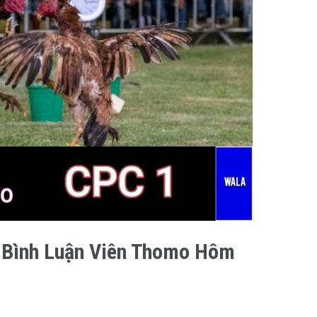
 Bình Luận Viên Thomo Hôm