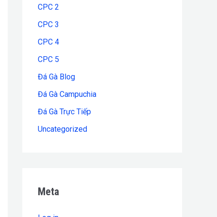
CPC 2
CPC 3
CPC 4
CPC 5
Đá Gà Blog
Đá Gà Campuchia
Đá Gà Trực Tiếp
Uncategorized
Meta