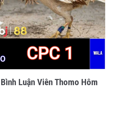
 Bình Luận Viên Thomo Hôm