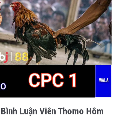
 Bình Luận Viên Thomo Hôm