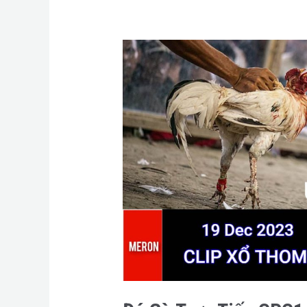
Đá
Gà
Trực
Tiếp
CPC1
Bình
Luận
Viên
Thomo
Hôm
Nay
19/12/2023