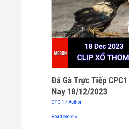
CPC1
Bình
Luận
Viên
Thomo
Hôm
Nay
18/12/2023
Đá Gà Trực Tiếp CPC1
Nay 18/12/2023
CPC 1
/
Author
Read More »