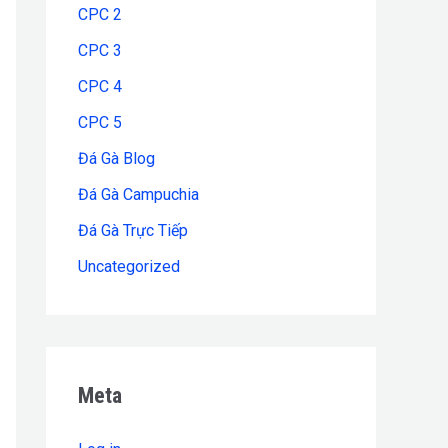
CPC 2
CPC 3
CPC 4
CPC 5
Đá Gà Blog
Đá Gà Campuchia
Đá Gà Trực Tiếp
Uncategorized
Meta