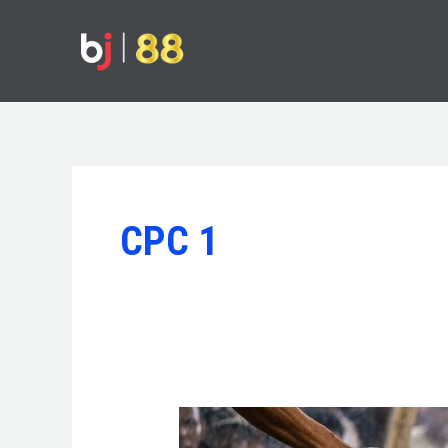
Skip
Post
to
pagination
content
CPC 1
Đá