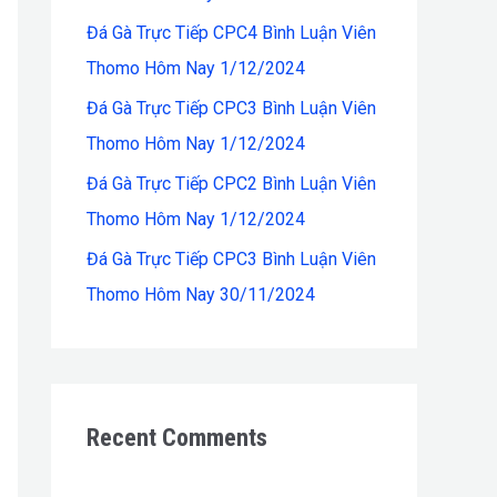
o
Đá Gà Trực Tiếp CPC4 Bình Luận Viên
r
Thomo Hôm Nay 1/12/2024
:
Đá Gà Trực Tiếp CPC3 Bình Luận Viên
Thomo Hôm Nay 1/12/2024
Đá Gà Trực Tiếp CPC2 Bình Luận Viên
Thomo Hôm Nay 1/12/2024
Đá Gà Trực Tiếp CPC3 Bình Luận Viên
Thomo Hôm Nay 30/11/2024
Recent Comments