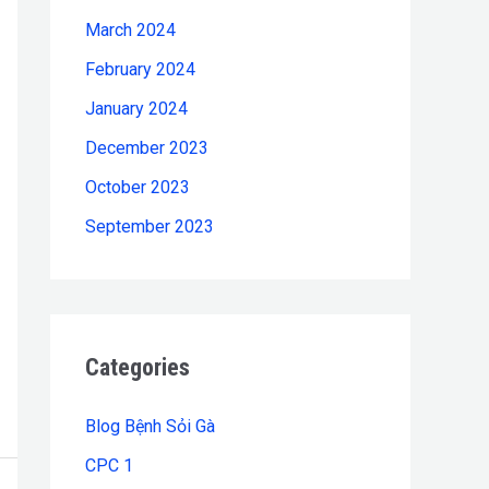
March 2024
February 2024
January 2024
December 2023
October 2023
September 2023
Categories
Blog Bệnh Sỏi Gà
CPC 1