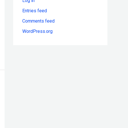
Log in
Entries feed
Comments feed
WordPress.org