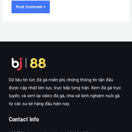
Dữ liệu tin tức đá gà miễn phí, những thông tin tận đấu
được cập nhật liên tục, trực tiếp từng trận. Xem đá gà trực
tuyến, và xem lại video đá gà, chia sẻ kinh nghiệm nuôi gà
từ các sư kê hàng đầu hiện nay.
Contact Info