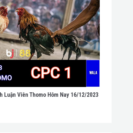
nh Luận Viên Thomo Hôm Nay 16/12/2023