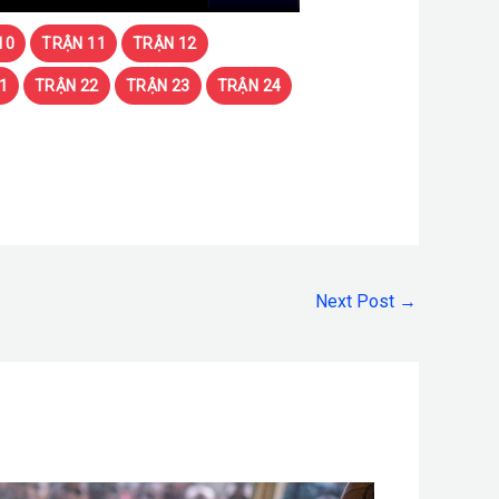
10
TRẬN 11
TRẬN 12
1
TRẬN 22
TRẬN 23
TRẬN 24
Next Post
→