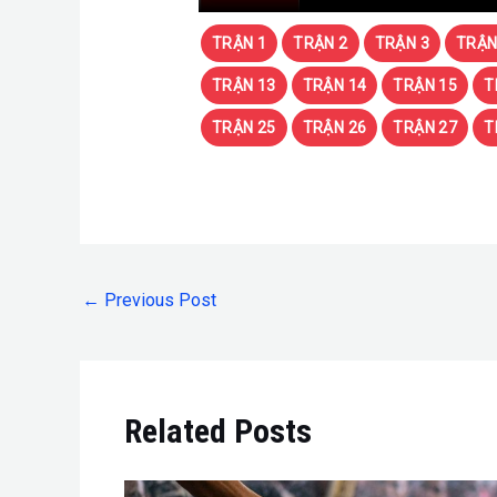
TRẬN 1
TRẬN 2
TRẬN 3
TRẬN
TRẬN 13
TRẬN 14
TRẬN 15
T
TRẬN 25
TRẬN 26
TRẬN 27
T
←
Previous Post
Related Posts