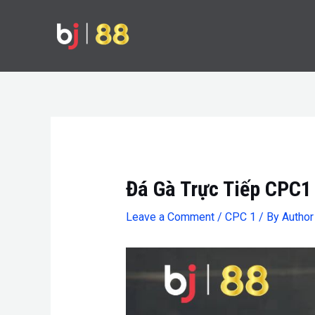
Skip
Post
to
navigation
content
Đá Gà Trực Tiếp CPC1
Leave a Comment
/
CPC 1
/ By
Author