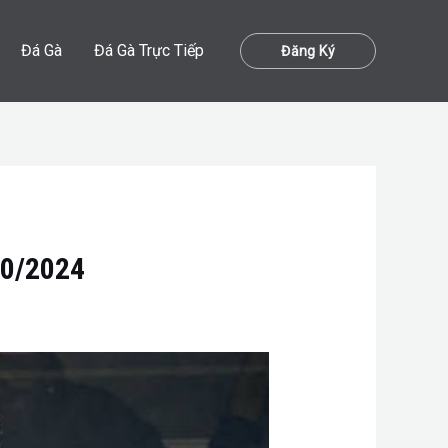
Đá Gà
Đá Gà Trực Tiếp
Đăng Ký
10/2024