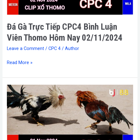
Viên
Thomo
Hôm
Đá Gà Trực Tiếp CPC4 Bình Luận
Nay
Viên Thomo Hôm Nay 02/11/2024
02/11/2024
Leave a Comment
/
CPC 4
/
Author
Read More »
Đá
Gà
Trực
Tiếp
CPC4
Bình
Luận