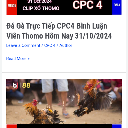
Viên
Thomo
Hôm
Đá Gà Trực Tiếp CPC4 Bình Luận
Nay
Viên Thomo Hôm Nay 31/10/2024
31/10/2024
Leave a Comment
/
CPC 4
/
Author
Read More »
Đá
Gà
Trực
Tiếp
CPC4
Bình