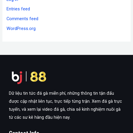
Entries feed
Comments feed
WordPress.org
Dữ liệu tin tức đá gà miễn phí, những thông tin tận đấu
được cập nhật liên tục, trực tiếp từng trận. Xem đá gà trực
tuyến, và xem lại video đá gà, chia sẻ kinh nghiệm nuôi gà
từ các sư kê hàng đầu hiện nay.