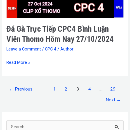
Luận
Viên
Thomo
Hôm
Đá Gà Trực Tiếp CPC4 Bình Luận
Nay
Viên Thomo Hôm Nay 27/10/2024
27/10/2024
Leave a Comment
/
CPC 4
/
Author
Read More »
←
Previous
1
2
3
4
…
29
Next
→
S