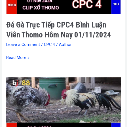
Viên
Thomo
Hôm
Đá Gà Trực Tiếp CPC4 Bình Luận
Nay
Viên Thomo Hôm Nay 01/11/2024
01/11/2024
Leave a Comment
/
CPC 4
/
Author
Read More »
Đá
Gà
Trực
Tiếp
CPC4
Bình
Luận