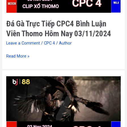
Viên
Thomo
Hôm
Đá Gà Trực Tiếp CPC4 Bình Luận
Nay
Viên Thomo Hôm Nay 03/11/2024
03/11/2024
Leave a Comment
/
CPC 4
/
Author
Read More »
Đá
Gà
Trực
Tiếp
CPC4
Bình
Luận