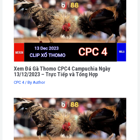
Xem Đá Gà Thomo CPC4 Campuchia Ngày
13/12/2023 – Trực Tiếp và Tổng Hợp
CPC 4
/ By
Author