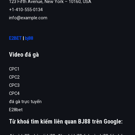
123 Fifth Avenue, New York – 10160, USA
+1-410-555-0134
info@example.com
E2BET
|
bj88
Video đá gà
CPC1
CPC2
CPC3
CPC4
đá gà trực tuyến
E28bet
Từ khoá tìm kiếm liên quan BJ88 trên Google: