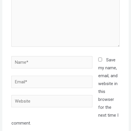
Name*
Save
my name,
email, and
Email*
website in
this
Website
browser
for the
next time I
comment.