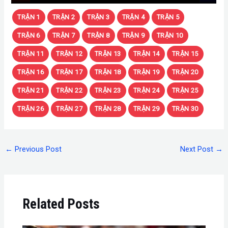
TRẬN 1
TRẬN 2
TRẬN 3
TRẬN 4
TRẬN 5
TRẬN 6
TRẬN 7
TRẬN 8
TRẬN 9
TRẬN 10
TRẬN 11
TRẬN 12
TRẬN 13
TRẬN 14
TRẬN 15
TRẬN 16
TRẬN 17
TRẬN 18
TRẬN 19
TRẬN 20
TRẬN 21
TRẬN 22
TRẬN 23
TRẬN 24
TRẬN 25
TRẬN 26
TRẬN 27
TRẬN 28
TRẬN 29
TRẬN 30
←
Previous Post
Next Post
→
Related Posts