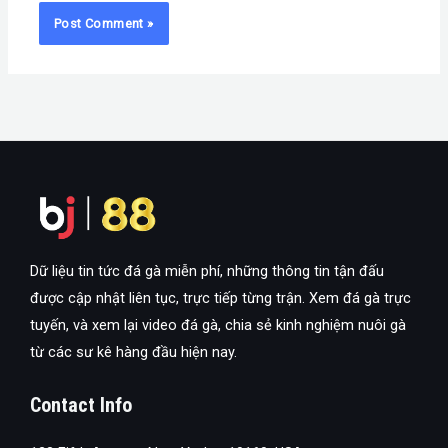
Dữ liệu tin tức đá gà miễn phí, những thông tin tận đấu
được cập nhật liên tục, trực tiếp từng trận. Xem đá gà trực
tuyến, và xem lại video đá gà, chia sẻ kinh nghiệm nuôi gà
từ các sư kê hàng đầu hiện nay.
Contact Info