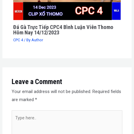
Đá Gà Trực Tiếp CPC4 Bình Luận Viên Thomo
Hôm Nay 14/12/2023
CPC 4
/ By
Author
Leave a Comment
Your email address will not be published.
Required fields
are marked
*
Type
here..