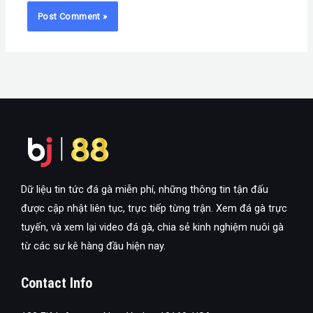
Dữ liệu tin tức đá gà miễn phí, những thông tin tận đấu
được cập nhật liên tục, trực tiếp từng trận. Xem đá gà trực
tuyến, và xem lại video đá gà, chia sẻ kinh nghiệm nuôi gà
từ các sư kê hàng đầu hiện nay.
Contact Info