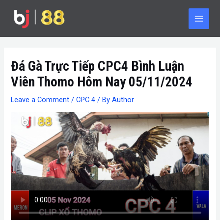
Skip
Post
Main
to
navigation
Men
content
Đá Gà Trực Tiếp CPC4 Bình Luận
Viên Thomo Hôm Nay 05/11/2024
Leave a Comment
/
CPC 4
/ By
Author