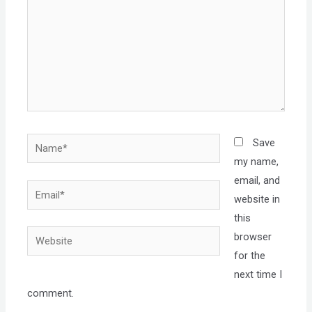
Name*
Save
my name,
email, and
Email*
website in
this
Website
browser
for the
next time I
comment.