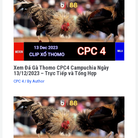
Xem Đá Gà Thomo CPC4 Campuchia Ngày
13/12/2023 – Trực Tiếp và Tổng Hợp
CPC 4
/ By
Author