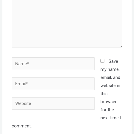
Name*
Save
my name,
email, and
Email*
website in
this
Website
browser
for the
next time I
comment.