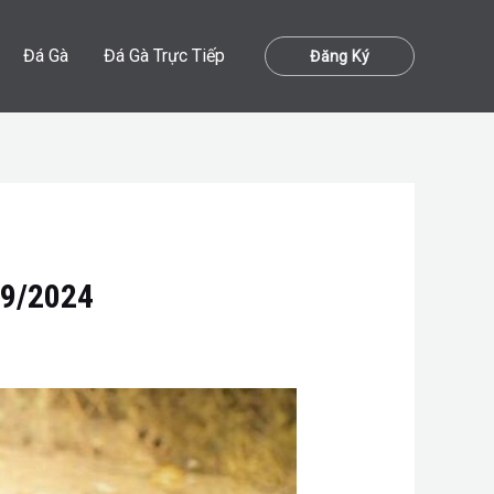
Đá Gà
Đá Gà Trực Tiếp
Đăng Ký
09/2024