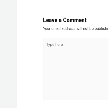
Leave a Comment
Your email address will not be publish
Type
here..