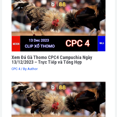
Xem Đá Gà Thomo CPC4 Campuchia Ngày
13/12/2023 – Trực Tiếp và Tổng Hợp
CPC 4
/ By
Author