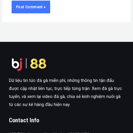
Dữ liệu tin tức đá gà miễn phí, những thông tin tận đấu
được cập nhật liên tục, trực tiếp từng trận. Xem đá gà trực
tuyến, và xem lại video đá gà, chia sẻ kinh nghiệm nuôi gà
từ các sư kê hàng đầu hiện nay.
Contact Info