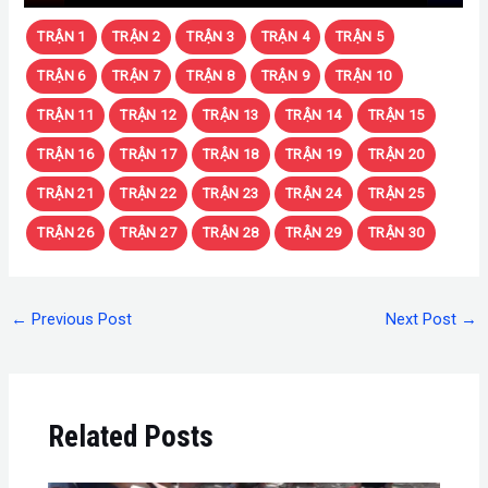
TRẬN 1
TRẬN 2
TRẬN 3
TRẬN 4
TRẬN 5
TRẬN 6
TRẬN 7
TRẬN 8
TRẬN 9
TRẬN 10
TRẬN 11
TRẬN 12
TRẬN 13
TRẬN 14
TRẬN 15
TRẬN 16
TRẬN 17
TRẬN 18
TRẬN 19
TRẬN 20
TRẬN 21
TRẬN 22
TRẬN 23
TRẬN 24
TRẬN 25
TRẬN 26
TRẬN 27
TRẬN 28
TRẬN 29
TRẬN 30
←
Previous Post
Next Post
→
Related Posts