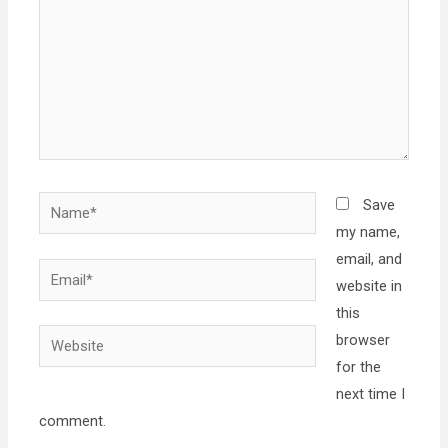
Name*
Save
my name,
email, and
Email*
website in
this
Website
browser
for the
next time I
comment.