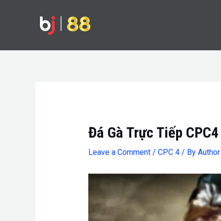
Skip
Post
to
navigation
content
Đá Gà Trực Tiếp CPC4
Leave a Comment
/
CPC 4
/ By
Author