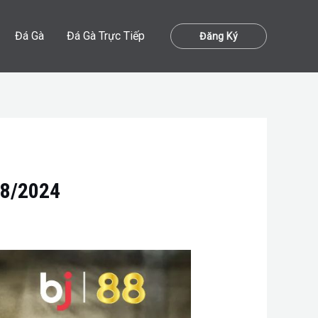
Đá Gà
Đá Gà Trực Tiếp
Đăng Ký
08/2024