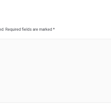
ed.
Required fields are marked
*