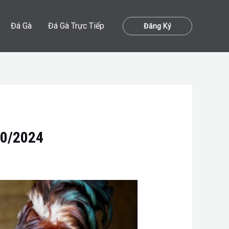
Đá Gà
Đá Gà Trực Tiếp
Đăng Ký
10/2024