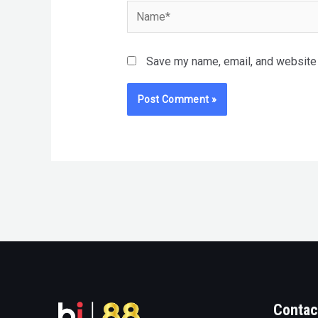
Name*
Save my name, email, and website i
Contac