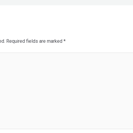
ed.
Required fields are marked
*