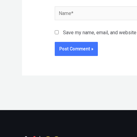
Name*
Save my name, email, and website i