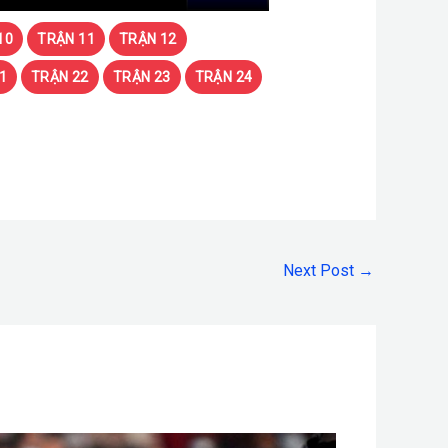
10
TRẬN 11
TRẬN 12
1
TRẬN 22
TRẬN 23
TRẬN 24
Next Post
→