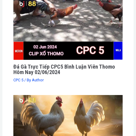
Đá Gà Trực Tiếp CPC5 Bình Luận Viên Thomo
Hôm Nay 02/06/2024
CPC 5
/ By
Author