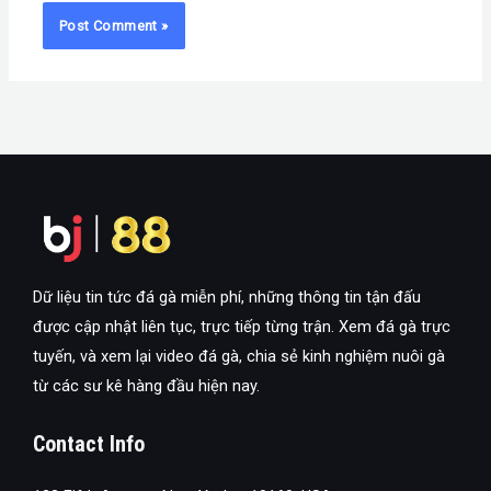
Dữ liệu tin tức đá gà miễn phí, những thông tin tận đấu
được cập nhật liên tục, trực tiếp từng trận. Xem đá gà trực
tuyến, và xem lại video đá gà, chia sẻ kinh nghiệm nuôi gà
từ các sư kê hàng đầu hiện nay.
Contact Info