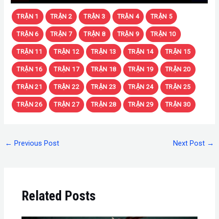
TRẬN 1
TRẬN 2
TRẬN 3
TRẬN 4
TRẬN 5
TRẬN 6
TRẬN 7
TRẬN 8
TRẬN 9
TRẬN 10
TRẬN 11
TRẬN 12
TRẬN 13
TRẬN 14
TRẬN 15
TRẬN 16
TRẬN 17
TRẬN 18
TRẬN 19
TRẬN 20
TRẬN 21
TRẬN 22
TRẬN 23
TRẬN 24
TRẬN 25
TRẬN 26
TRẬN 27
TRẬN 28
TRẬN 29
TRẬN 30
←
Previous Post
Next Post
→
Related Posts