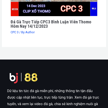
Đá Gà Trực Tiếp CPC3 Bình Luận Viên Thomo
Hôm Nay 14/12/2023
CPC 3
/ By
Author
Dữ liệu tin tức đá gà miễn phí, những thông tin tận đấu
được cập nhật liên tục, trực tiếp từng trận. Xem đá gà trực
tuyến, và xem lại video đá gà, chia sẻ kinh nghiệm nuôi gà