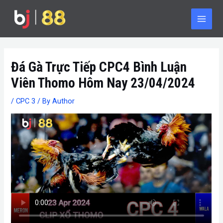
Skip
Post
Main
to
navigation
Men
content
Đá Gà Trực Tiếp CPC4 Bình Luận
Viên Thomo Hôm Nay 23/04/2024
/
CPC 3
/ By
Author