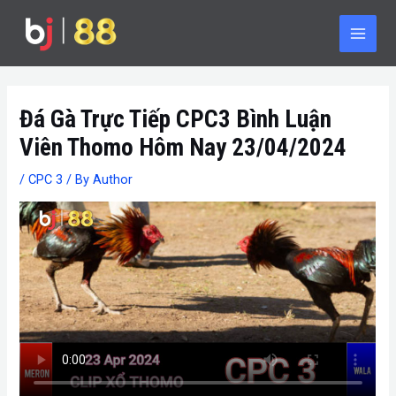
Skip
Post
Main
to
navigation
Men
content
Đá Gà Trực Tiếp CPC3 Bình Luận
Viên Thomo Hôm Nay 23/04/2024
/
CPC 3
/ By
Author