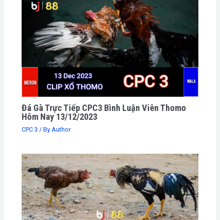
Đá Gà Trực Tiếp CPC3 Bình Luận Viên Thomo
Hôm Nay 13/12/2023
CPC 3
/ By
Author