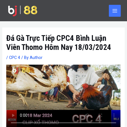
Skip
Post
Main
to
navigation
Men
content
Đá Gà Trực Tiếp CPC4 Bình Luận
Viên Thomo Hôm Nay 18/03/2024
/
CPC 4
/ By
Author