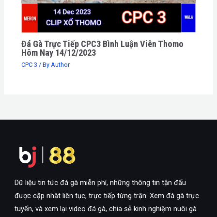
Đá Gà Trực Tiếp CPC3 Bình Luận Viên Thomo
Hôm Nay 14/12/2023
CPC 3
/ By
Author
Dữ liệu tin tức đá gà miễn phí, những thông tin tận đấu
được cập nhật liên tục, trực tiếp từng trận. Xem đá gà trực
tuyến, và xem lại video đá gà, chia sẻ kinh nghiệm nuôi gà