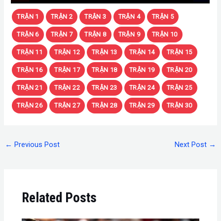
TRẬN 1
TRẬN 2
TRẬN 3
TRẬN 4
TRẬN 5
TRẬN 6
TRẬN 7
TRẬN 8
TRẬN 9
TRẬN 10
TRẬN 11
TRẬN 12
TRẬN 13
TRẬN 14
TRẬN 15
TRẬN 16
TRẬN 17
TRẬN 18
TRẬN 19
TRẬN 20
TRẬN 21
TRẬN 22
TRẬN 23
TRẬN 24
TRẬN 25
TRẬN 26
TRẬN 27
TRẬN 28
TRẬN 29
TRẬN 30
←
Previous Post
Next Post
→
Related Posts