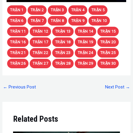
TRẬN 1
TRẬN 2
TRẬN 3
TRẬN 4
TRẬN 5
TRẬN 6
TRẬN 7
TRẬN 8
TRẬN 9
TRẬN 10
TRẬN 11
TRẬN 12
TRẬN 13
TRẬN 14
TRẬN 15
TRẬN 16
TRẬN 17
TRẬN 18
TRẬN 19
TRẬN 20
TRẬN 21
TRẬN 22
TRẬN 23
TRẬN 24
TRẬN 25
TRẬN 26
TRẬN 27
TRẬN 28
TRẬN 29
TRẬN 30
←
Previous Post
Next Post
→
Related Posts