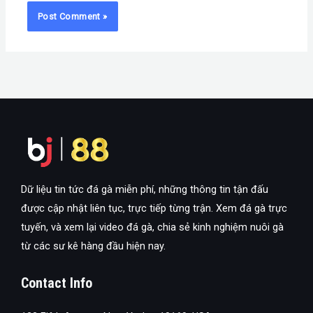
Dữ liệu tin tức đá gà miễn phí, những thông tin tận đấu
được cập nhật liên tục, trực tiếp từng trận. Xem đá gà trực
tuyến, và xem lại video đá gà, chia sẻ kinh nghiệm nuôi gà
từ các sư kê hàng đầu hiện nay.
Contact Info