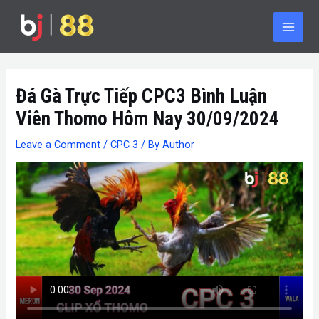
Skip
Post
Main
to
navigation
Men
content
Đá Gà Trực Tiếp CPC3 Bình Luận
Viên Thomo Hôm Nay 30/09/2024
Leave a Comment
/
CPC 3
/ By
Author