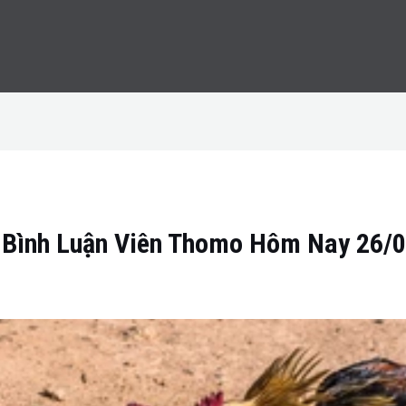
 Bình Luận Viên Thomo Hôm Nay 26/