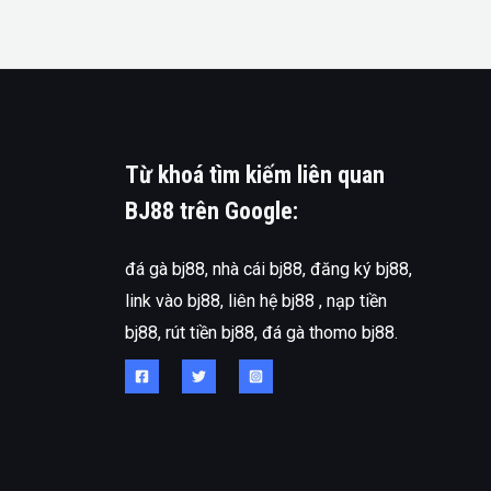
Từ khoá tìm kiếm liên quan
BJ88 trên Google:
đá gà bj88, nhà cái bj88, đăng ký bj88,
link vào bj88, liên hệ bj88 , nạp tiền
bj88, rút tiền bj88, đá gà thomo bj88.