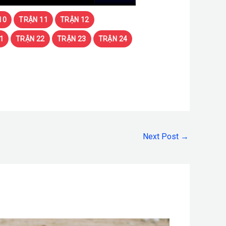
10
TRẬN 11
TRẬN 12
1
TRẬN 22
TRẬN 23
TRẬN 24
Next Post
→