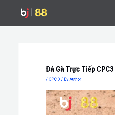
Skip
Post
to
navigation
content
Đá Gà Trực Tiếp CPC3
/
CPC 3
/ By
Author