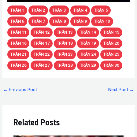
TRẬN 1
TRẬN 2
TRẬN 3
TRẬN 4
TRẬN 5
TRẬN 6
TRẬN 7
TRẬN 8
TRẬN 9
TRẬN 10
TRẬN 11
TRẬN 12
TRẬN 13
TRẬN 14
TRẬN 15
TRẬN 16
TRẬN 17
TRẬN 18
TRẬN 19
TRẬN 20
TRẬN 21
TRẬN 22
TRẬN 23
TRẬN 24
TRẬN 25
TRẬN 26
TRẬN 27
TRẬN 28
TRẬN 29
TRẬN 30
←
Previous Post
Next Post
→
Related Posts