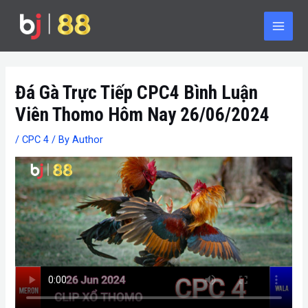
Skip
Post
Main
to
navigation
Men
content
Đá Gà Trực Tiếp CPC4 Bình Luận
Viên Thomo Hôm Nay 26/06/2024
/
CPC 4
/ By
Author