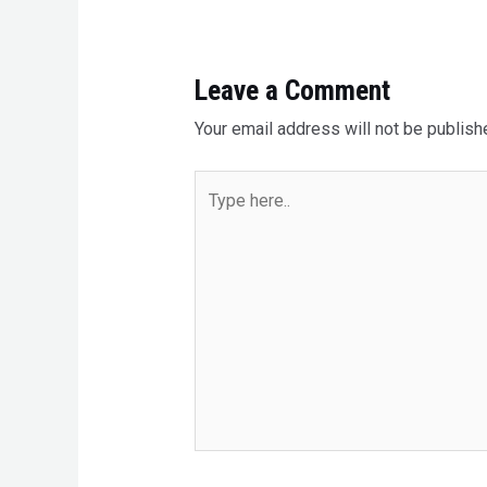
Leave a Comment
Your email address will not be publish
Type
here..