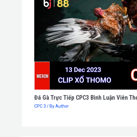
Đá Gà Trực Tiếp CPC3 Bình Luận Viên T
CPC 3
/ By
Author