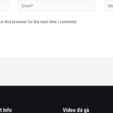
Email*
Webs
n this browser for the next time I comment.
t Info
Video đá gà