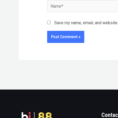
Name*
Save my name, email, and website i
Contac