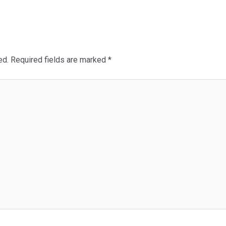
ed.
Required fields are marked
*