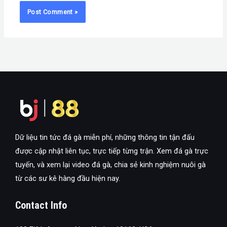
Dữ liệu tin tức đá gà miễn phí, những thông tin tận đấu
được cập nhật liên tục, trực tiếp từng trận. Xem đá gà trực
tuyến, và xem lại video đá gà, chia sẻ kinh nghiệm nuôi gà
từ các sư kê hàng đầu hiện nay.
Contact Info