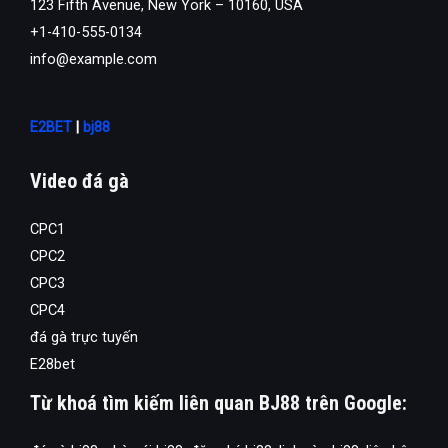
123 Fifth Avenue, New York – 10160, USA
+1-410-555-0134
info@example.com
E2BET
|
bj88
Video đá gà
CPC1
CPC2
CPC3
CPC4
đá gà trực tuyến
E28bet
Từ khoá tìm kiếm liên quan BJ88 trên Google: