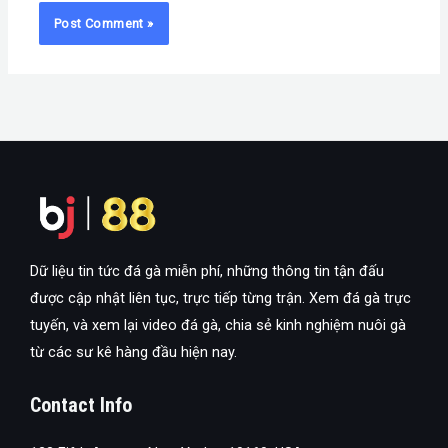
Dữ liệu tin tức đá gà miễn phí, những thông tin tận đấu
được cập nhật liên tục, trực tiếp từng trận. Xem đá gà trực
tuyến, và xem lại video đá gà, chia sẻ kinh nghiệm nuôi gà
từ các sư kê hàng đầu hiện nay.
Contact Info