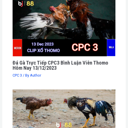
Đá Gà Trực Tiếp CPC3 Bình Luận Viên Thomo
Hôm Nay 13/12/2023
CPC 3
/ By
Author