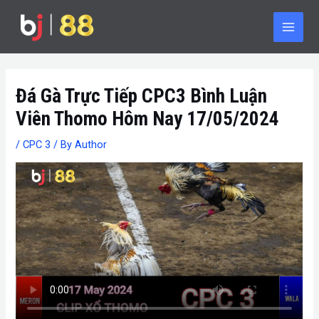
Skip
Post
Main
to
navigation
Men
content
Đá Gà Trực Tiếp CPC3 Bình Luận
Viên Thomo Hôm Nay 17/05/2024
/
CPC 3
/ By
Author