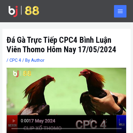
Skip
Post
Main
to
navigation
Men
content
Đá Gà Trực Tiếp CPC4 Bình Luận
Viên Thomo Hôm Nay 17/05/2024
/
CPC 4
/ By
Author