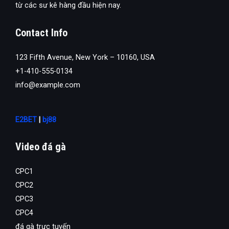
từ các sư kê hàng đầu hiện nay.
Contact Info
123 Fifth Avenue, New York – 10160, USA
+1-410-555-0134
info@example.com
E2BET
|
bj88
Video đá gà
CPC1
CPC2
CPC3
CPC4
đá gà trực tuyến