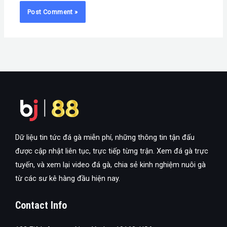
Dữ liệu tin tức đá gà miễn phí, những thông tin tận đấu
được cập nhật liên tục, trực tiếp từng trận. Xem đá gà trực
tuyến, và xem lại video đá gà, chia sẻ kinh nghiệm nuôi gà
từ các sư kê hàng đầu hiện nay.
Contact Info