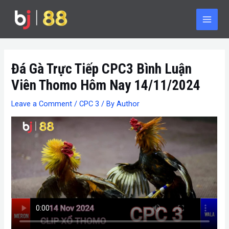
Skip
Post
Main
to
navigation
Men
content
Đá Gà Trực Tiếp CPC3 Bình Luận
Viên Thomo Hôm Nay 14/11/2024
Leave a Comment
/
CPC 3
/ By
Author