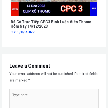
Đá Gà Trực Tiếp CPC3 Bình Luận Viên Thomo
Hôm Nay 14/12/2023
CPC 3
/ By
Author
Leave a Comment
Your email address will not be published.
Required fields
are marked
*
Type
here..