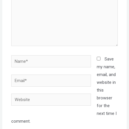
Name*
Save
my name,
email, and
Email*
website in
this
Website
browser
for the
next time I
comment.