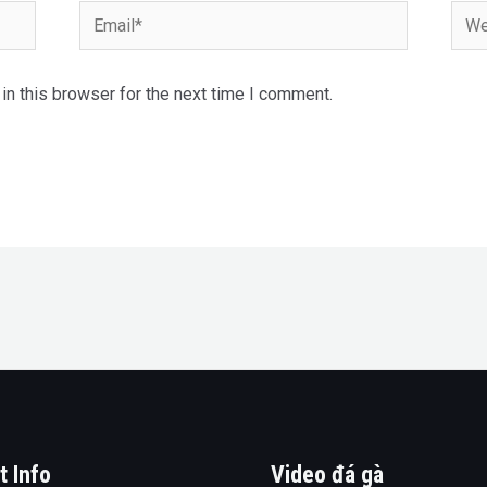
Email*
Webs
n this browser for the next time I comment.
t Info
Video đá gà