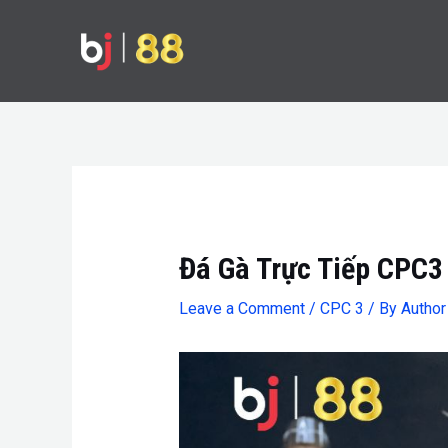
Skip
Post
to
navigation
content
Đá Gà Trực Tiếp CPC3
Leave a Comment
/
CPC 3
/ By
Author