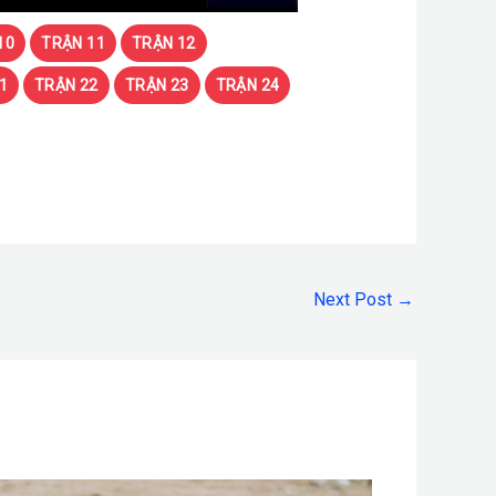
10
TRẬN 11
TRẬN 12
1
TRẬN 22
TRẬN 23
TRẬN 24
Next Post
→