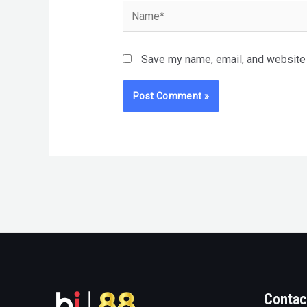
Name*
Save my name, email, and website i
Contac