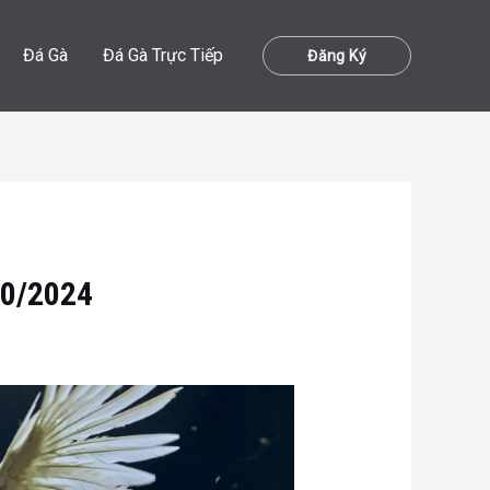
Đá Gà
Đá Gà Trực Tiếp
Đăng Ký
10/2024