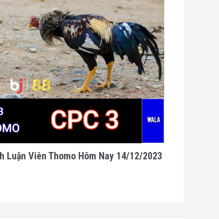
nh Luận Viên Thomo Hôm Nay 14/12/2023