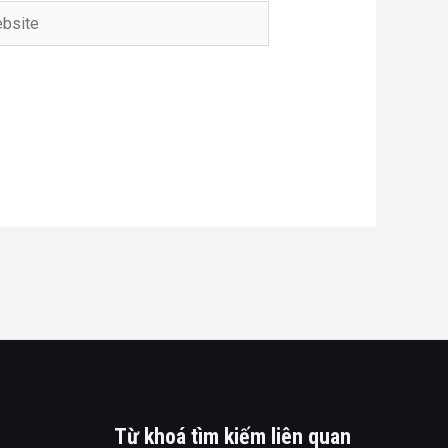
ite
Từ khoá tìm kiếm liên quan