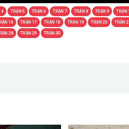
 4
TRẬN 5
TRẬN 6
TRẬN 7
TRẬN 8
TRẬN 9
TRẬN 
RẬN 16
TRẬN 17
TRẬN 18
TRẬN 19
TRẬN 20
TRẬN 2
RẬN 28
TRẬN 29
TRẬN 30