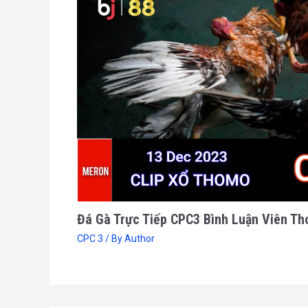
Đá Gà Trực Tiếp CPC3 Bình Luận Viên T
CPC 3
/ By
Author