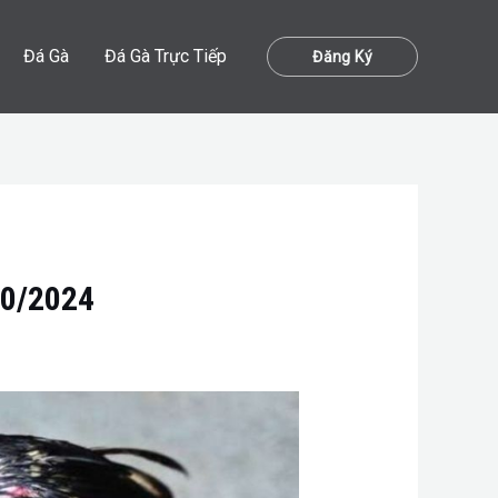
Đá Gà
Đá Gà Trực Tiếp
Đăng Ký
10/2024