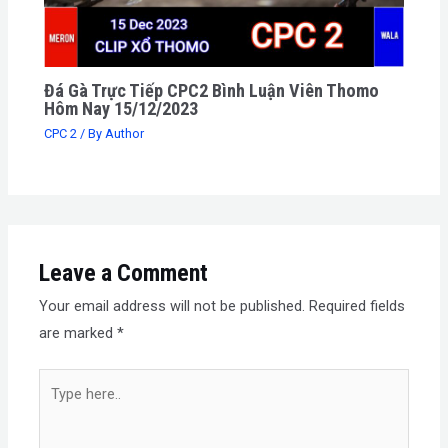
Đá Gà Trực Tiếp CPC2 Bình Luận Viên Thomo
Hôm Nay 15/12/2023
CPC 2
/ By
Author
Leave a Comment
Your email address will not be published.
Required fields
are marked
*
Type
here..