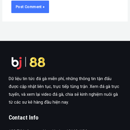
Dữ liệu tin tức đá gà miễn phí, những thông tin tận đấu
được cập nhật liên tục, trực tiếp từng trận. Xem đá gà trực
tuyến, và xem lại video đá gà, chia sẻ kinh nghiệm nuôi gà
từ các sư kê hàng đầu hiện nay.
Contact Info