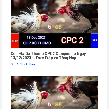
Xem Đá Gà Thomo CPC2 Campuchia Ngày
13/12/2023 – Trực Tiếp và Tổng Hợp
CPC 2
/ By
Author