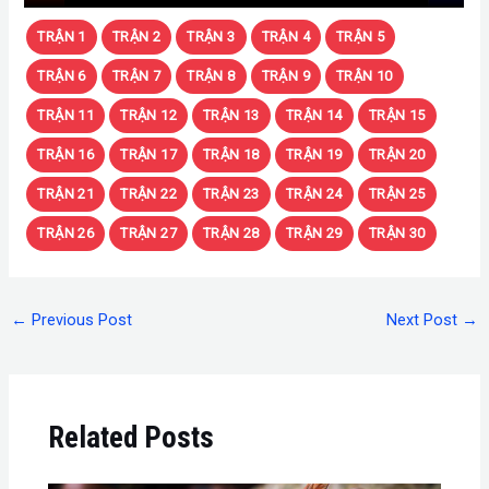
TRẬN 1
TRẬN 2
TRẬN 3
TRẬN 4
TRẬN 5
TRẬN 6
TRẬN 7
TRẬN 8
TRẬN 9
TRẬN 10
TRẬN 11
TRẬN 12
TRẬN 13
TRẬN 14
TRẬN 15
TRẬN 16
TRẬN 17
TRẬN 18
TRẬN 19
TRẬN 20
TRẬN 21
TRẬN 22
TRẬN 23
TRẬN 24
TRẬN 25
TRẬN 26
TRẬN 27
TRẬN 28
TRẬN 29
TRẬN 30
←
Previous Post
Next Post
→
Related Posts