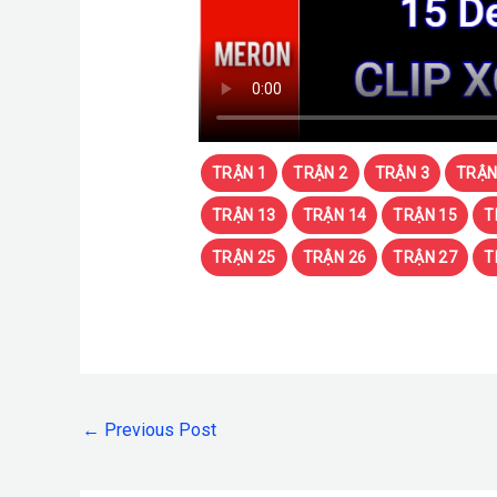
TRẬN 1
TRẬN 2
TRẬN 3
TRẬN
TRẬN 13
TRẬN 14
TRẬN 15
T
TRẬN 25
TRẬN 26
TRẬN 27
T
←
Previous Post