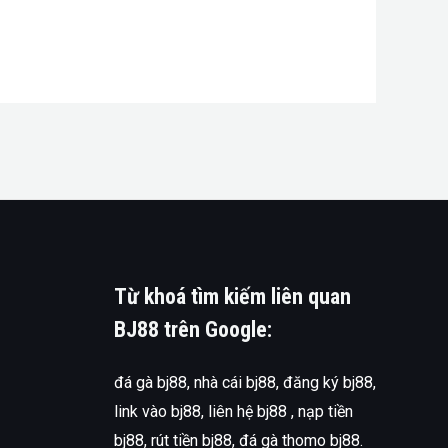
Từ khoá tìm kiếm liên quan
BJ88 trên Google:
đá gà bj88, nhà cái bj88, đăng ký bj88,
link vào bj88, liên hệ bj88 , nạp tiền
bj88, rút tiền bj88, đá gà thomo bj88.