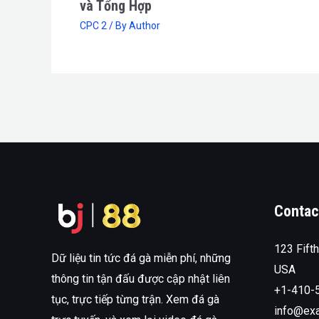
và Tổng Hợp
CPC 2
/ By
Author
Contac
123 Fift
Dữ liệu tin tức đá gà miễn phí, những
USA
thông tin tận đấu được cập nhật liên
+1-410-
tục, trực tiếp từng trận. Xem đá gà
info@ex