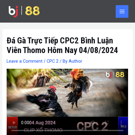
Skip
Post
Main
to
navigation
Men
content
Đá Gà Trực Tiếp CPC2 Bình Luận
Viên Thomo Hôm Nay 04/08/2024
Leave a Comment
/
CPC 2
/ By
Author