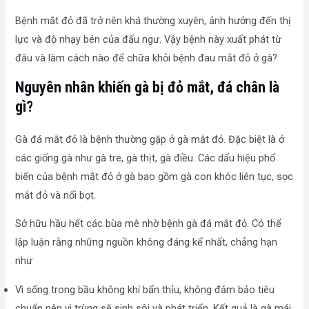
Bệnh mắt đỏ đã trở nên khá thường xuyên, ảnh hưởng đến thị
lực và độ nhạy bén của đấu ngư. Vậy bệnh này xuất phát từ
đâu và làm cách nào để chữa khỏi bệnh đau mắt đỏ ở gà?
Nguyên nhân khiến gà bị đỏ mắt, đá chân là
gì?
Gà đá mắt đỏ là bệnh thường gặp ở gà mắt đỏ. Đặc biệt là ở
các giống gà như gà tre, gà thịt, gà điều. Các dấu hiệu phổ
biến của bệnh mắt đỏ ở gà bao gồm gà con khóc liên tục, sọc
mắt đỏ và nổi bọt.
Sở hữu hầu hết các bùa mê nhờ bệnh gà đá mắt đỏ. Có thể
lập luận rằng những nguồn không đáng kể nhất, chẳng hạn
như
Vì sống trong bầu không khí bẩn thỉu, không đảm bảo tiêu
chuẩn nên vi trùng sẽ sinh sôi và phát triển. Kết quả là gà mái