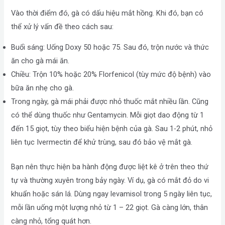
Vào thời điểm đó, gà có dấu hiệu mắt hồng. Khi đó, bạn có
thể xử lý vấn đề theo cách sau:
Buổi sáng: Uống Doxy 50 hoặc 75. Sau đó, trộn nước và thức
ăn cho gà mái ăn.
Chiều: Trộn 10% hoặc 20% Florfenicol (tùy mức độ bệnh) vào
bữa ăn nhẹ cho gà.
Trong ngày, gà mái phải được nhỏ thuốc mắt nhiều lần. Cũng
có thể dùng thuốc như Gentamycin. Mỗi giọt dao động từ 1
đến 15 giọt, tùy theo biểu hiện bệnh của gà. Sau 1-2 phút, nhỏ
liên tục Ivermectin để khử trùng, sau đó bảo vệ mắt gà.
Bạn nên thực hiện ba hành động được liệt kê ở trên theo thứ
tự và thường xuyên trong bảy ngày. Ví dụ, gà có mắt đỏ do vi
khuẩn hoặc sán lá. Dùng ngay levamisol trong 5 ngày liên tục,
mỗi lần uống một lượng nhỏ từ 1 – 22 giọt. Gà càng lớn, thân
càng nhỏ, tổng quát hơn.