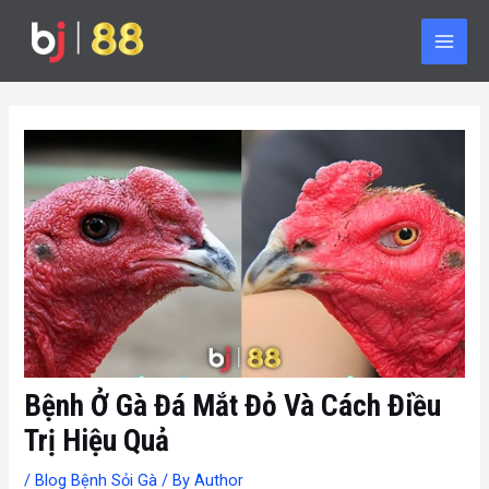
Skip
Post
Main
to
navigation
Men
content
Bệnh Ở Gà Đá Mắt Đỏ Và Cách Điều
Trị Hiệu Quả
/
Blog Bệnh Sỏi Gà
/ By
Author