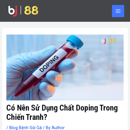
Skip
Post
Main
to
navigation
Men
content
Có Nên Sử Dụng Chất Doping Trong
Chiến Tranh?
/
Blog Bệnh Sỏi Gà
/ By
Author