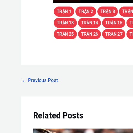
TRẬN 1
TRẬN 2
TRẬN 3
TRẬN
TRẬN 13
TRẬN 14
TRẬN 15
T
TRẬN 25
TRẬN 26
TRẬN 27
T
←
Previous Post
Related Posts