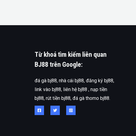
Từ khoá tìm kiếm liên quan
BJ88 trên Google:
đá gà bj88, nhà cái bj88, đăng ký bj88,
link vào bj88, liên hệ bj88 , nạp tiền
bj88, rút tiền bj88, đá gà thomo bj88.