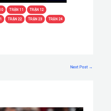
10
TRẬN 11
TRẬN 12
1
TRẬN 22
TRẬN 23
TRẬN 24
Next Post
→