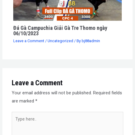
Đá Gà Campuchia Giải Gà Tre Thomo ngày
06/10/2023
Leave a Comment
/
Uncategorized
/ By
bj88admin
Leave a Comment
Your email address will not be published.
Required fields
are marked
*
Type
here..