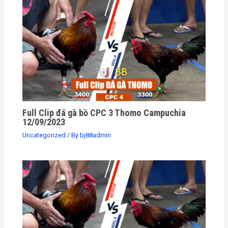
Full Clip đá gà bồ CPC 3 Thomo Campuchia
12/09/2023
Uncategorized
/ By
bj88admin