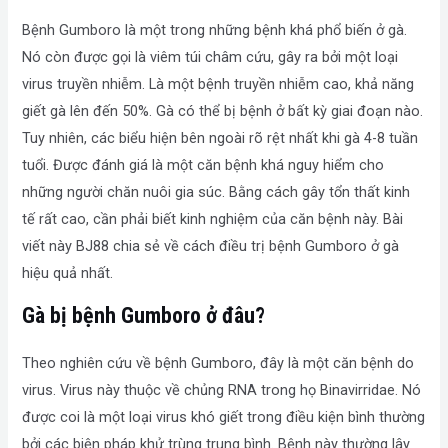
Bệnh Gumboro là một trong những bệnh khá phổ biến ở gà.
Nó còn được gọi là viêm túi châm cứu, gây ra bởi một loại
virus truyền nhiễm. Là một bệnh truyền nhiễm cao, khả năng
giết gà lên đến 50%. Gà có thể bị bệnh ở bất kỳ giai đoạn nào.
Tuy nhiên, các biểu hiện bên ngoài rõ rệt nhất khi gà 4-8 tuần
tuổi. Được đánh giá là một căn bệnh khá nguy hiểm cho
những người chăn nuôi gia súc. Bằng cách gây tổn thất kinh
tế rất cao, cần phải biết kinh nghiệm của căn bệnh này. Bài
viết này BJ88 chia sẻ về cách điều trị bệnh Gumboro ở gà
hiệu quả nhất.
Gà bị bệnh Gumboro ở đâu?
Theo nghiên cứu về bệnh Gumboro, đây là một căn bệnh do
virus. Virus này thuộc về chủng RNA trong họ Binavirridae. Nó
được coi là một loại virus khó giết trong điều kiện bình thường
bởi các biện pháp khử trùng trung bình. Bệnh này thường lây