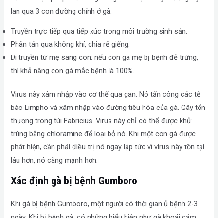
lan qua 3 con đường chính ở gà:
Truyền trực tiếp qua tiếp xúc trong môi trường sinh sản.
Phân tán qua không khí, chia rẽ giếng.
Di truyền từ mẹ sang con: nếu con gà mẹ bị bệnh đẻ trứng,
thì khả năng con gà mắc bệnh là 100%.
Virus này xâm nhập vào cơ thể qua gan. Nó tấn công các tế
bào Limpho và xâm nhập vào đường tiêu hóa của gà. Gây tổn
thương trong túi Fabricius. Virus này chỉ có thể được khử
trùng bằng chloramine để loại bỏ nó. Khi một con gà được
phát hiện, cần phải điều trị nó ngay lập tức vì virus này tồn tại
lâu hơn, nó càng mạnh hơn.
Xác định gà bị bệnh Gumboro
Khi gà bị bệnh Gumboro, một người có thời gian ủ bệnh 2-3
ngày. Khi bị bệnh gà, có những biểu hiện như gà khoái cảm,