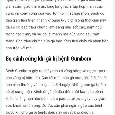
giảm cảm giác thèm ăn, lông lông rách, tập hợp thành các
cụm, và xoay vòng của việc tự nhồi nhét hậu môn. Bệnh có
thời gian tiến triển nhanh khoảng 6-8 giờ. Trong thời gian này,
gà sẽ có các triệu chứng lâm sàng như sốt cao, nằm ngủ
trong các cụm, và sự co lại mạnh mẽ của vùng sau mặt
trăng. Các triệu chứng của gà bao gồm tiêu chảy và phân bón
pha trộn với máu.
Bọ cánh cứng khi gà bị bệnh Gumboro
Bệnh Gumboro gây ra chảy máu ở vùng hông và ngực, tạo ra
các vùng bị bầm tím. Các túi máu của gà sưng lên 2-3 lần lớn
hơn bình thường và co lại sau 3-4 ngày. Những con gà bị ốm
sẽ bị sưng thận. Bệnh ớt gà sẽ dẫn đến một loạt các bệnh
khác, chẳng hạn như bệnh cúm pasteurellosis, gây suy giảm
sức khoẻ và tử vong. Do đó, cần phải ngăn ngừa các bệnh
trước khi cho gà bị bệnh, điều này sẽ rất khó điều trị.