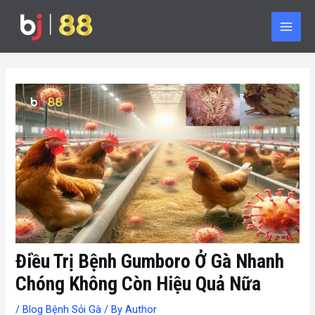
Skip
Post
Main
to
navigation
Men
content
Điều Trị Bệnh Gumboro Ở Gà Nhanh
Chóng Không Còn Hiệu Quả Nữa
/
Blog Bệnh Sỏi Gà
/ By
Author