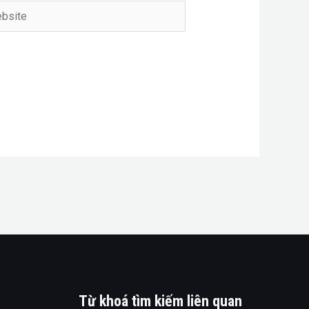
ite
Từ khoá tìm kiếm liên quan