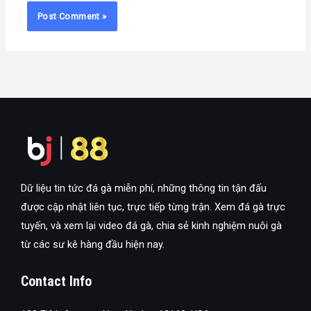
Dữ liệu tin tức đá gà miễn phí, những thông tin tận đấu
được cập nhật liên tục, trực tiếp từng trận. Xem đá gà trực
tuyến, và xem lại video đá gà, chia sẻ kinh nghiệm nuôi gà
từ các sư kê hàng đầu hiện nay.
Contact Info