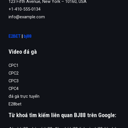
123 Fifth Avenue, New York – 10160, USA
+1-410-555-0134
info@example.com
E2BET
|
bj88
Video đá gà
CPC1
CPC2
CPC3
CPC4
đá gà trực tuyến
E28bet
Từ khoá tìm kiếm liên quan BJ88 trên Google: