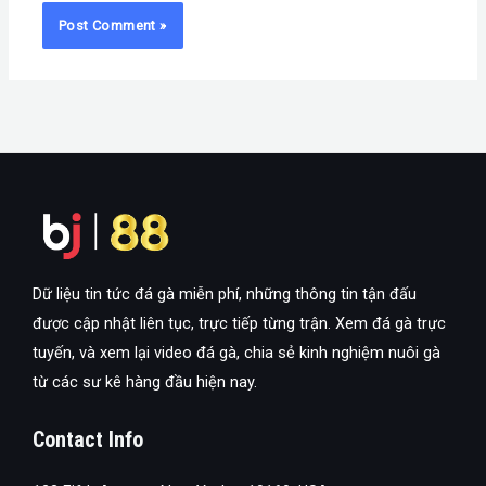
Dữ liệu tin tức đá gà miễn phí, những thông tin tận đấu
được cập nhật liên tục, trực tiếp từng trận. Xem đá gà trực
tuyến, và xem lại video đá gà, chia sẻ kinh nghiệm nuôi gà
từ các sư kê hàng đầu hiện nay.
Contact Info