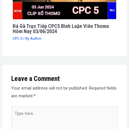
Đá Gà Trực Tiếp CPC5 Bình Luận Viên Thomo
Hôm Nay 03/06/2024
CPC 5
/ By
Author
Leave a Comment
Your email address will not be published.
Required fields
are marked
*
Type
here..