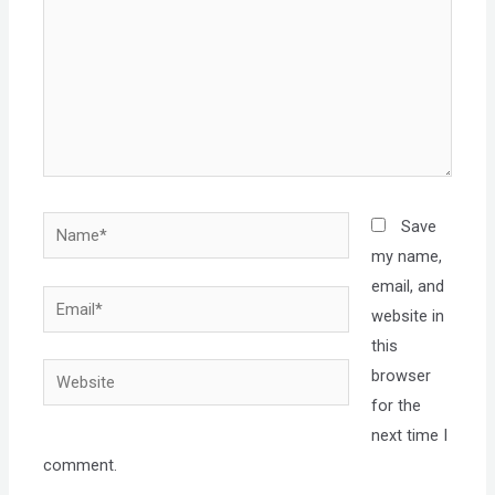
Name*
Save
my name,
email, and
Email*
website in
this
Website
browser
for the
next time I
comment.