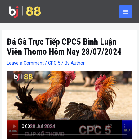
Skip
Post
Main
to
navigation
Men
content
Đá Gà Trực Tiếp CPC5 Bình Luận
Viên Thomo Hôm Nay 28/07/2024
Leave a Comment
/
CPC 5
/ By
Author