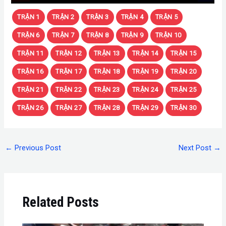
TRẬN 1
TRẬN 2
TRẬN 3
TRẬN 4
TRẬN 5
TRẬN 6
TRẬN 7
TRẬN 8
TRẬN 9
TRẬN 10
TRẬN 11
TRẬN 12
TRẬN 13
TRẬN 14
TRẬN 15
TRẬN 16
TRẬN 17
TRẬN 18
TRẬN 19
TRẬN 20
TRẬN 21
TRẬN 22
TRẬN 23
TRẬN 24
TRẬN 25
TRẬN 26
TRẬN 27
TRẬN 28
TRẬN 29
TRẬN 30
←
Previous Post
Next Post
→
Related Posts