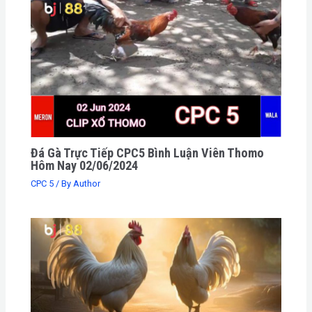
Đá Gà Trực Tiếp CPC5 Bình Luận Viên Thomo
Hôm Nay 02/06/2024
CPC 5
/ By
Author