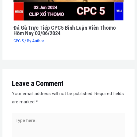
Đá Gà Trực Tiếp CPC5 Bình Luận Viên Thomo
Hôm Nay 03/06/2024
CPC 5
/ By
Author
Leave a Comment
Your email address will not be published.
Required fields
are marked
*
Type
here..