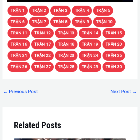
TRẬN 1
TRẬN 2
TRẬN 3
TRẬN 4
TRẬN 5
TRẬN 6
TRẬN 7
TRẬN 8
TRẬN 9
TRẬN 10
TRẬN 11
TRẬN 12
TRẬN 13
TRẬN 14
TRẬN 15
TRẬN 16
TRẬN 17
TRẬN 18
TRẬN 19
TRẬN 20
TRẬN 21
TRẬN 22
TRẬN 23
TRẬN 24
TRẬN 25
TRẬN 26
TRẬN 27
TRẬN 28
TRẬN 29
TRẬN 30
←
Previous Post
Next Post
→
Related Posts