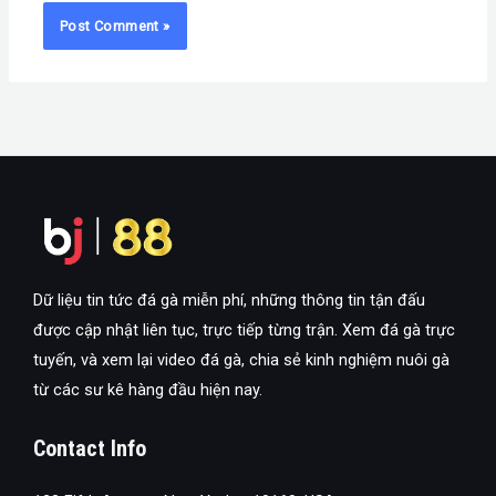
Dữ liệu tin tức đá gà miễn phí, những thông tin tận đấu
được cập nhật liên tục, trực tiếp từng trận. Xem đá gà trực
tuyến, và xem lại video đá gà, chia sẻ kinh nghiệm nuôi gà
từ các sư kê hàng đầu hiện nay.
Contact Info