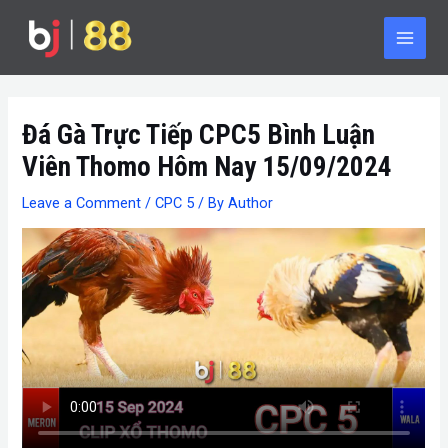
Skip
Post
Main
to
navigation
Men
content
Đá Gà Trực Tiếp CPC5 Bình Luận
Viên Thomo Hôm Nay 15/09/2024
Leave a Comment
/
CPC 5
/ By
Author